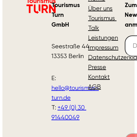
Tourismus 
Zum 
Über uns
Turn 
News
Tourismus 
GmbH
anm
Talk
Leistungen
Seestraße 44
Impressum
13353 Berlin
Datenschutzerklä
Presse
I
H
Kontakt
E: 
z
AGB
hello@tourismus-
D
g
turn.de
a
T: 
+49 (0) 30 
d
91440049
h